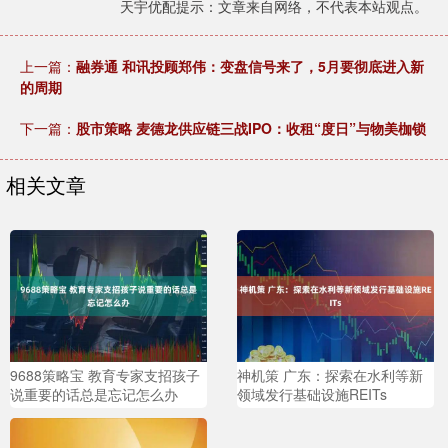
天宇优配提示：文章来自网络，不代表本站观点。
上一篇：
融券通 和讯投顾郑伟：变盘信号来了，5月要彻底进入新
的周期
下一篇：
股市策略 麦德龙供应链三战IPO：收租“度日”与物美枷锁
相关文章
9688策略宝 教育专家支招孩子
神机策 广东：探索在水利等新
说重要的话总是忘记怎么办
领域发行基础设施REITs