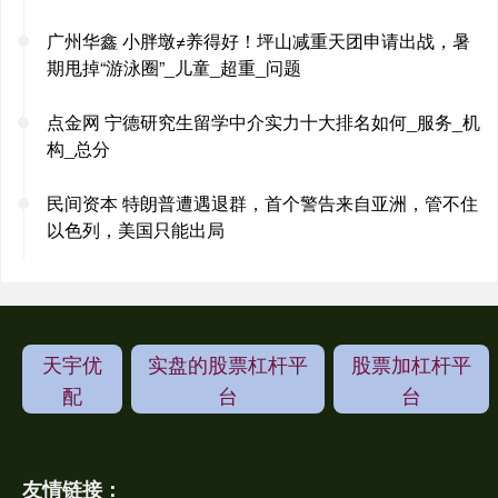
广州华鑫 小胖墩≠养得好！坪山减重天团申请出战，暑
期甩掉“游泳圈”_儿童_超重_问题
点金网 宁德研究生留学中介实力十大排名如何_服务_机
构_总分
民间资本 特朗普遭遇退群，首个警告来自亚洲，管不住
以色列，美国只能出局
天宇优
实盘的股票杠杆平
股票加杠杆平
配
台
台
友情链接：