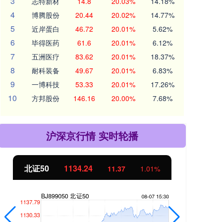
3
志特新材
14.8
20.03%
14.18%
4
博腾股份
20.44
20.02%
14.77%
5
近岸蛋白
46.72
20.01%
5.62%
6
毕得医药
61.6
20.01%
6.12%
7
五洲医疗
83.62
20.01%
18.37%
8
耐科装备
49.67
20.01%
6.83%
9
一博科技
53.33
20.01%
17.26%
10
方邦股份
146.16
20.00%
7.68%
沪深京行情 实时轮播
北证50
1134.24
创
11.37
1.01%