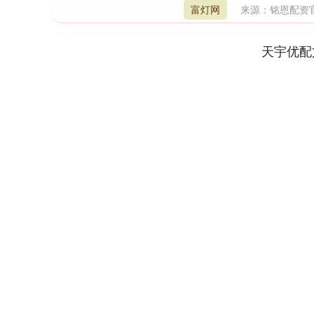
富灯网
来源：铭恩配资
天宇优配
深证成指
14311.01
9.68
1.02%
200.89
1