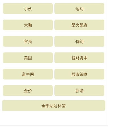
小伙
运动
大咖
星火配资
官员
特朗
美国
智财资本
富牛网
股市策略
金价
新增
全部话题标签