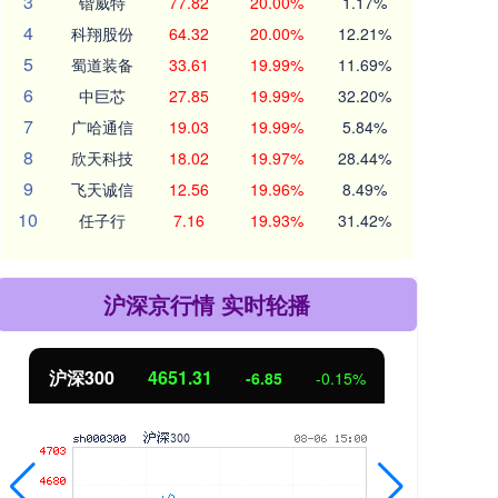
3
锴威特
77.82
20.00%
1.17%
4
科翔股份
64.32
20.00%
12.21%
5
蜀道装备
33.61
19.99%
11.69%
6
中巨芯
27.85
19.99%
32.20%
7
广哈通信
19.03
19.99%
5.84%
8
欣天科技
18.02
19.97%
28.44%
9
飞天诚信
12.56
19.96%
8.49%
10
任子行
7.16
19.93%
31.42%
沪深京行情 实时轮播
沪深300
4651.31
北
-6.85
-0.15%