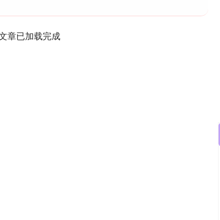
文章已加载完成
深证成指
14110.12
57%
-34.08
-0.24%