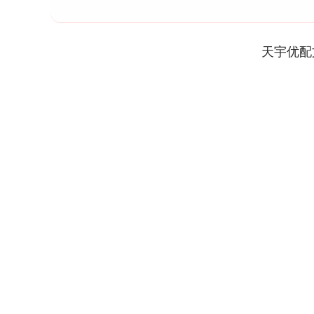
天宇优配
上证指数
3900.35
.00
-0.01%
21.92
0.