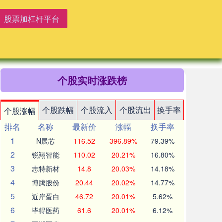
股票加杠杆平台
个股实时涨跌榜
个股跌幅
个股流入
个股流出
换手率
个股涨幅
排名
名称
最新价
涨幅
换手率
1
N展芯
116.52
396.89%
79.39%
2
锐翔智能
110.02
20.21%
16.80%
3
志特新材
14.8
20.03%
14.18%
4
博腾股份
20.44
20.02%
14.77%
5
近岸蛋白
46.72
20.01%
5.62%
6
毕得医药
61.6
20.01%
6.12%