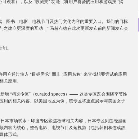
可观看），以及 “收藏夹” 功能（将用户喜爱的应用和游戏按 “购
、游戏、图书、电影、电视节目及热门文化内容的重要入口。我们的目标
与之建立更深度的互动，” 马赫布德在此次更新发布前的新闻发布会
动功能。
允许用户通过输入 “目标需求” 而非 “应用名称” 来查找想要尝试的应用
产相关应用。
新增 “精选专区”（curated spaces）—— 这类专区既会围绕季节性
应用的相关内容。以美国地区为例，该专区将重点展示与美国女子
和日本市场试水：印度专区聚焦板球相关内容，日本专区则围绕漫画
视频内容为核心，整合电影、电视节目及短视频（包括韩剧和连载故
媒体形式。