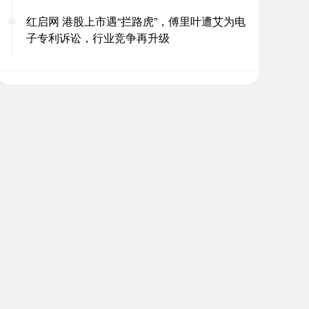
红启网 港股上市遇“拦路虎”，傅里叶遭艾为电
子专利诉讼，行业竞争再升级