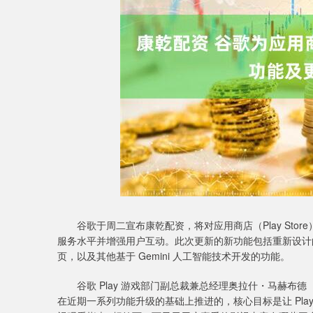
04
深证成指
14311.01
39.68
1.02%
200
谷歌于周二宣布康乾配资，将对应用商店（Play Sto
服务水平并增强用户互动。此次更新的新功能包括重新设计的 
页，以及其他基于 Gemini 人工智能技术开发的功能。
谷歌 Play 游戏部门副总裁兼总经理奥拉什・马赫布德（Aura
在近期一系列功能升级的基础上推进的，核心目标是让 Play 