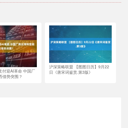
沪深策略联盟 【图图日历】9月22
支付迎AI革命 中国厂
日《唐宋词鉴赏.第3版》
否借势突围？