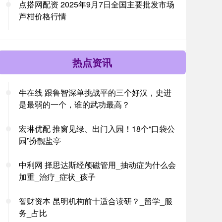
点搭网配资 2025年9月7日全国主要批发市场
芦柑价格行情
热点资讯
牛在线 跟鲁智深单挑战平的三个好汉，史进
是最弱的一个，谁的武功最高？
宏琳优配 推窗见绿、出门入园！18个“口袋公
园”扮靓盐亭
中利网 择思达斯经颅磁管用_抽动症为什么会
加重_治疗_症状_孩子
智财资本 昆明机构前十适合读研？_留学_服
务_占比