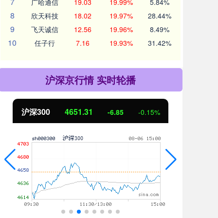
7
广哈通信
19.03
19.99%
5.84%
8
欣天科技
18.02
19.97%
28.44%
9
飞天诚信
12.56
19.96%
8.49%
10
任子行
7.16
19.93%
31.42%
沪深京行情 实时轮播
沪深300
4651.31
北
-6.85
-0.15%