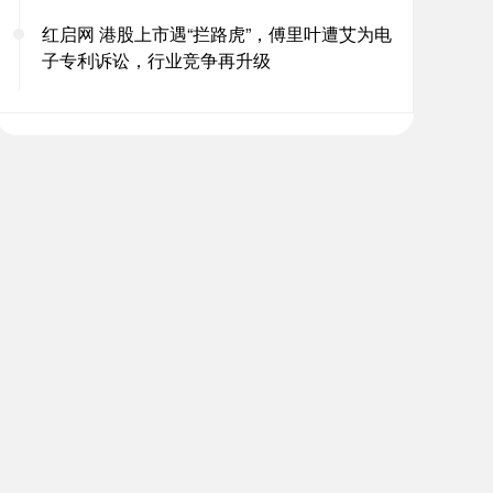
红启网 港股上市遇“拦路虎”，傅里叶遭艾为电
子专利诉讼，行业竞争再升级