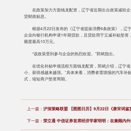
在政策加力方面钱龙配资，辽宁省近期出台政策减轻企业
贷财政贴息。
根据4月22日发布的《辽宁省提振消费6条政策》，辽宁
企业向银行机构申请1年期贷款，且贷款用于立减补贴垫资
额度最高10万元。
“该政策受到参与企业的热烈欢迎。”郭斌指出。
在优化补贴申领流程方面钱龙配资，郭斌介绍，辽宁省通
小、获得感越来越强。”具体来看，消费者需填报的汽车补贴信
式，缩短商户垫资周期。
上一篇：
沪深策略联盟 【图图日历】9月22日《唐宋词鉴赏
下一篇：
荣立通 中信证券首席经济学家明明：在兼顾内外