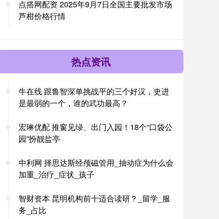
点搭网配资 2025年9月7日全国主要批发市场
芦柑价格行情
热点资讯
牛在线 跟鲁智深单挑战平的三个好汉，史进
是最弱的一个，谁的武功最高？
宏琳优配 推窗见绿、出门入园！18个“口袋公
园”扮靓盐亭
中利网 择思达斯经颅磁管用_抽动症为什么会
加重_治疗_症状_孩子
智财资本 昆明机构前十适合读研？_留学_服
务_占比