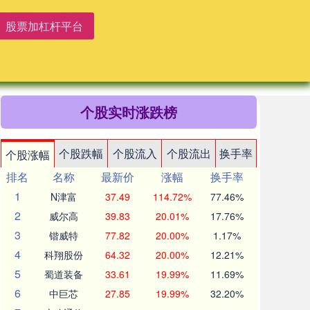
股票加杠杆平台
个股实时涨跌榜
个股跌幅
个股流入
个股流出
换手率
个股涨幅
排名
名称
最新价
涨幅
换手率
1
N津富
37.49
114.72%
77.46%
2
威尔高
39.83
20.01%
17.76%
3
锴威特
77.82
20.00%
1.17%
4
科翔股份
64.32
20.00%
12.21%
5
蜀道装备
33.61
19.99%
11.69%
6
中巨芯
27.85
19.99%
32.20%