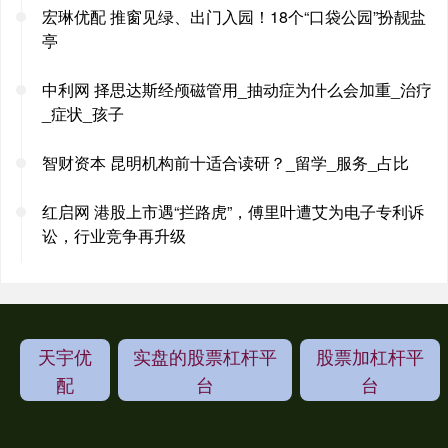
宏琳优配 推窗见绿、出门入园！18个“口袋公园”扮靓盐
亭
中利网 择思达斯经颅磁管用_抽动症为什么会加重_治疗
_症状_孩子
智财资本 昆明机构前十适合读研？_留学_服务_占比
红启网 港股上市遇“拦路虎”，傅里叶遭艾为电子专利诉
讼，行业竞争再升级
天宇优
实盘的股票杠杆平
股票加杠杆平
配
台
台