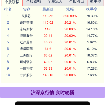
个股跌幅
个股流入
个股流出
换手率
个股涨幅
排名
名称
最新价
涨幅
换手率
1
N展芯
116.52
396.89%
79.39%
2
锐翔智能
110.02
20.21%
16.80%
3
志特新材
14.8
20.03%
14.18%
4
博腾股份
20.44
20.02%
14.77%
5
近岸蛋白
46.72
20.01%
5.62%
6
毕得医药
61.6
20.01%
6.12%
7
五洲医疗
83.62
20.01%
18.37%
8
耐科装备
49.67
20.01%
6.83%
9
一博科技
53.33
20.01%
17.26%
10
方邦股份
146.16
20.00%
7.68%
沪深京行情 实时轮播