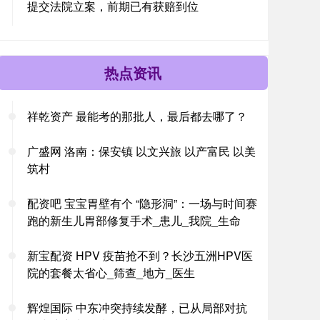
提交法院立案，前期已有获赔到位
热点资讯
祥乾资产 最能考的那批人，最后都去哪了？
广盛网 洛南：保安镇 以文兴旅 以产富民 以美
筑村
配资吧 宝宝胃壁有个 “隐形洞”：一场与时间赛
跑的新生儿胃部修复手术_患儿_我院_生命
新宝配资 HPV 疫苗抢不到？长沙五洲HPV医
院的套餐太省心_筛查_地方_医生
辉煌国际 中东冲突持续发酵，已从局部对抗