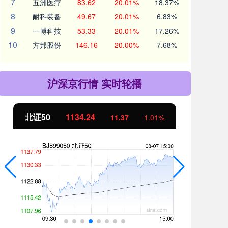
7
五洲医疗
83.62
20.01%
18.37%
8
耐科装备
49.67
20.01%
6.83%
9
一博科技
53.33
20.01%
17.26%
10
方邦股份
146.16
20.00%
7.68%
沪深京行情 实时轮播
北证50
1134.24
创业
11.37
1.01%