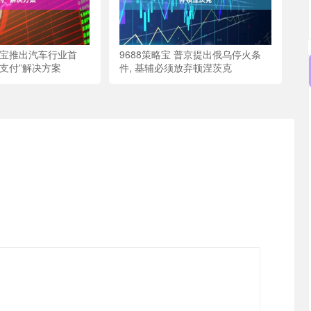
付宝推出汽车行业首
9688策略宝 普京提出俄乌停火条
码支付”解决方案
件, 基辅必须放弃顿涅茨克