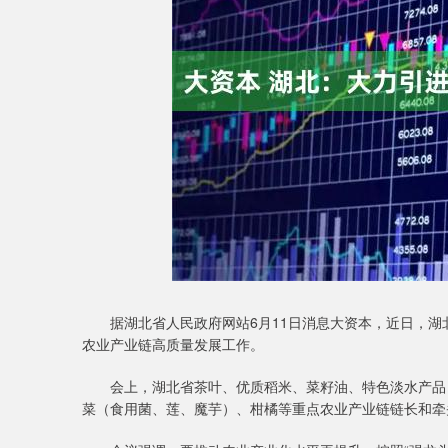
深证成指
14311.01
68
1.02%
200.89
1.
据湖北省人民政府网站6月11日消息大资本，近日，湖
农业产业链高质量发展工作。
会上，湖北省茶叶、优质稻米、菜籽油、特色淡水产品（
菜（食用菌、莲、魔芋）、柑橘等重点农业产业链链长和牵