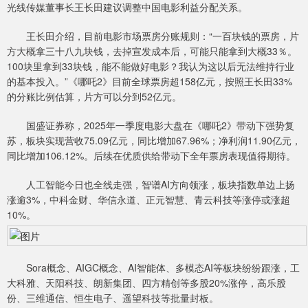
光线传媒董事长王长田建议调整中国电影利益分配关系。
王长田介绍，目前电影市场票房分账规则：“一百块钱的票房，片
方大概拿三十八九块钱，去掉宣发成本后，可能只能拿到大概33％。
100块里拿到33块钱，能不能做好电影？我认为这以后无法维持行业
的基本投入。”《哪吒2》目前全球票房超158亿元，按照王长田33%
的分账比例估算，片方可以分到52亿元。
国盛证券称，2025年一季度电影大盘在《哪吒2》带动下强势复
苏，板块实现营收75.09亿元，同比增加67.96%；净利润11.90亿元，
同比增加106.12%。后续在优质供给带动下全年票房表现值得期待。
人工智能今日也全线走强，智谱AI方向领涨，板块指数单边上扬
涨逾3%，中科金财、华信永道、正元智慧、青云科技等涨停或涨超
10%。
Sora概念、AIGC概念、AI智能体、多模态AI等板块纷纷跟涨，工
大科雅、天阳科技、朗新集团、四方精创等多股20%涨停，高乐股
份、三维通信、恒生电子、遥望科技等批量封板。