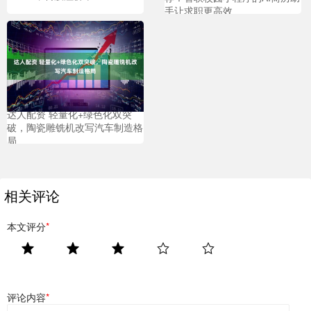
手让求职更高效
达人配资 轻量化+绿色化双突
破，陶瓷雕铣机改写汽车制造格
局
相关评论
本文评分
*
评论内容
*