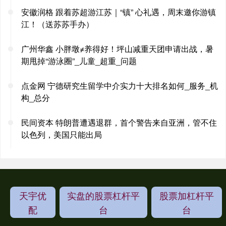
安徽润格 跟着苏超游江苏｜“镇” 心礼遇，周末邀你游镇
江！（送苏苏手办）
广州华鑫 小胖墩≠养得好！坪山减重天团申请出战，暑
期甩掉“游泳圈”_儿童_超重_问题
点金网 宁德研究生留学中介实力十大排名如何_服务_机
构_总分
民间资本 特朗普遭遇退群，首个警告来自亚洲，管不住
以色列，美国只能出局
天宇优
实盘的股票杠杆平
股票加杠杆平
配
台
台