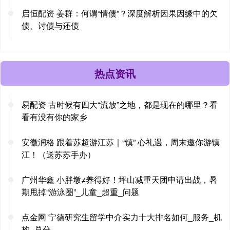
启恒配资 姜群：何谓“情债”？深度解析因果因缘中的欠
债、讨债与还债
热点资讯
易配资 古时候有四大“流放”之地，都是现在的哪里？看
看有没有你的家乡
安徽润格 跟着苏超游江苏｜“镇” 心礼遇，周末邀你游镇
江！（送苏苏手办）
广州华鑫 小胖墩≠养得好！坪山减重天团申请出战，暑
期甩掉“游泳圈”_儿童_超重_问题
点金网 宁德研究生留学中介实力十大排名如何_服务_机
构_总分