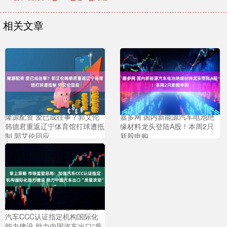
相关文章
隆源配资 爱已成往事？郭艾伦
嘉多网 国内新能源汽车电池绝
韩德君重返辽宁体育馆打球遭抵
缘材料龙头登陆A股！本周2只
制 郭艾伦回应
新股申购
掌上策略 市场监管总局：加强
汽车CCC认证指定机构国际化
能力建设 助力中国汽车出口“质