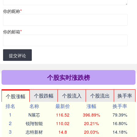
你的昵称
*
你的邮箱
*
提交评论
个股实时涨跌榜
个股跌幅
个股流入
个股流出
换手率
个股涨幅
排名
名称
最新价
涨幅
换手率
1
N展芯
116.52
396.89%
79.39%
2
锐翔智能
110.02
20.21%
16.80%
3
志特新材
14.8
20.03%
14.18%