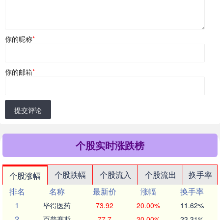
你的昵称
*
你的邮箱
*
提交评论
个股实时涨跌榜
个股跌幅
个股流入
个股流出
换手率
个股涨幅
排名
名称
最新价
涨幅
换手率
1
毕得医药
73.92
20.00%
11.62%
2
百普赛斯
77.7
20.00%
23.31%