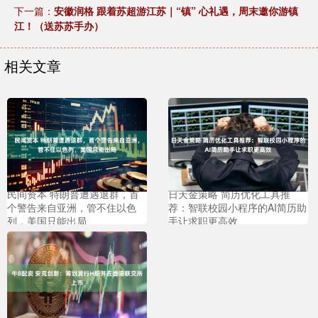
下一篇：
安徽润格 跟着苏超游江苏｜“镇” 心礼遇，周末邀你游镇
江！（送苏苏手办）
相关文章
民间资本 特朗普遭遇退群，首
日天金策略 简历优化工具推
个警告来自亚洲，管不住以色
荐：智联校园小程序的AI简历助
列，美国只能出局
手让求职更高效