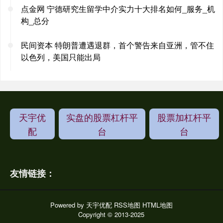
点金网 宁德研究生留学中介实力十大排名如何_服务_机
构_总分
民间资本 特朗普遭遇退群，首个警告来自亚洲，管不住
以色列，美国只能出局
天宇优
实盘的股票杠杆平
股票加杠杆平
配
台
台
友情链接：
Powered by
天宇优配
RSS地图
HTML地图
Copyright
© 2013-2025