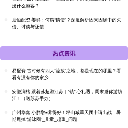
没什么游客？
启恒配资 姜群：何谓“情债”？深度解析因果因缘中的欠
债、讨债与还债
热点资讯
易配资 古时候有四大“流放”之地，都是现在的哪里？看
看有没有你的家乡
安徽润格 跟着苏超游江苏｜“镇” 心礼遇，周末邀你游镇
江！（送苏苏手办）
广州华鑫 小胖墩≠养得好！坪山减重天团申请出战，暑
期甩掉“游泳圈”_儿童_超重_问题