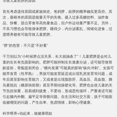
导致儿童肥胖的原因
首先考虑遗传原因或家族病史。爸妈胖，娃胖的概率确实更高些。其
次，最根本的原因是能量天平的失衡。摄入过多高糖饮料、油炸食
品、快餐、甜点零食等高热量食品，但户外运动量严重不足。另外，
不良习惯也会导致身体肥胖。睡得少，内分泌紊乱，情绪化进食，过
度喂养都有可能导致儿童肥胖。
“胖”的危害：不只是“不好看”
千万别以为“小时候胖点没关系，长大就抽条了”！儿童肥胖是会对儿
童的生长有负面影响的。肥胖可能抑制生长激素分泌，还可能导致骨
龄提前，骨骺提前闭合，“横向发展”可能真的影响“纵向冲刺”。女孩可
能早发育（性早熟），男孩可能发育延迟或出现乳房发育等问题，成
年后甚至影响生育能力，又或者是出现脂肪肝、高血压、高血脂、胰
岛素抵抗（糖尿病前期）甚至早期动脉硬化等。肥胖也会使儿童的关
节负担加重，容易感到疲惫，不爱动，形成恶性循环，严重者还可能
引起膝内外翻、扁平足等骨骼问题。在生活和社交方面，孩子可能面
临被嘲笑的问题，产生自卑、焦虑情绪，影响心理健康。
科学喂养+动起来，做健康萌娃