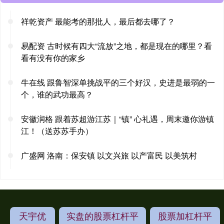
祥乾资产 最能考的那批人，最后都去哪了？
易配资 古时候有四大“流放”之地，都是现在的哪里？看
看有没有你的家乡
牛在线 跟鲁智深单挑战平的三个好汉，史进是最弱的一
个，谁的武功最高？
安徽润格 跟着苏超游江苏｜“镇” 心礼遇，周末邀你游镇
江！（送苏苏手办）
广盛网 洛南：保安镇 以文兴旅 以产富民 以美筑村
天宇优
实盘的股票杠杆平
股票加杠杆平