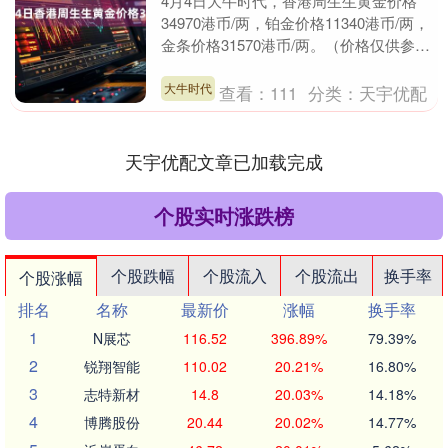
4月4日大牛时代，香港周生生黄金价格
34970港币/两，铂金价格11340港币/两，
金条价格31570港币/两。（价格仅供参
考，以门店实际为准）同日上海黄金交
易....
大牛时代
查看：
111
分类：
天宇优配
天宇优配文章已加载完成
个股实时涨跌榜
个股跌幅
个股流入
个股流出
换手率
个股涨幅
排名
名称
最新价
涨幅
换手率
1
N展芯
116.52
396.89%
79.39%
2
锐翔智能
110.02
20.21%
16.80%
3
志特新材
14.8
20.03%
14.18%
4
博腾股份
20.44
20.02%
14.77%