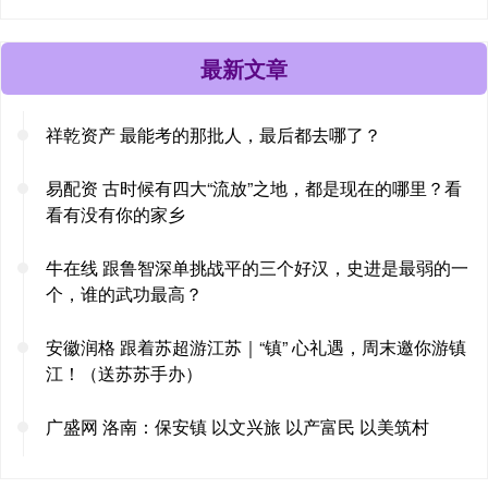
最新文章
祥乾资产 最能考的那批人，最后都去哪了？
易配资 古时候有四大“流放”之地，都是现在的哪里？看
看有没有你的家乡
牛在线 跟鲁智深单挑战平的三个好汉，史进是最弱的一
个，谁的武功最高？
安徽润格 跟着苏超游江苏｜“镇” 心礼遇，周末邀你游镇
江！（送苏苏手办）
广盛网 洛南：保安镇 以文兴旅 以产富民 以美筑村