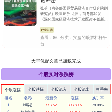
贸冲击
张菲（商务部国际贸易经济合作研究院副
研究员）欧皇证券 近日，商务部印发
《深化国家级经济技术开发区改革创新以
高水平开放引领高质量发展工作方案》
（简称《工作方案》）....
欧皇证券
查看：
86
分类：
实盘的股票杠杆平
台
天宇优配文章已加载完成
个股实时涨跌榜
个股跌幅
个股流入
个股流出
换手率
个股涨幅
排名
名称
最新价
涨幅
换手率
1
N展芯
116.52
396.89%
79.39%
2
锐翔智能
110.02
20.21%
16.80%