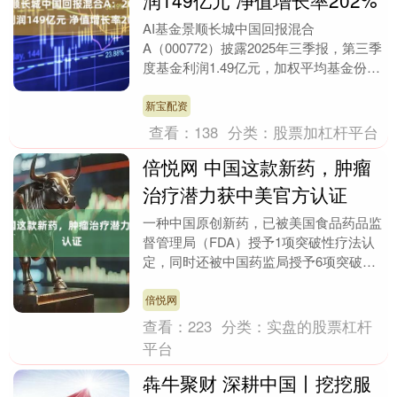
润149亿元 净值增长率202%
AI基金景顺长城中国回报混合
A（000772）披露2025年三季报，第三季
度基金利润1.49亿元，加权平均基金份额
本期利润0.2689元。报告期内，基金净值
增长....
新宝配资
查看：
138
分类：
股票加杠杆平台
倍悦网 中国这款新药，肿瘤
治疗潜力获中美官方认证
一种中国原创新药，已被美国食品药品监
督管理局（FDA）授予1项突破性疗法认
定，同时还被中国药监局授予6项突破性
疗法认定。近期倍悦网，其在肺癌治疗方
向展现出的优势....
倍悦网
查看：
223
分类：
实盘的股票杠杆
平台
犇牛聚财 深耕中国丨挖挖服