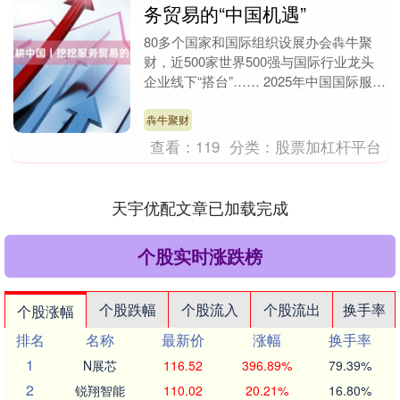
务贸易的“中国机遇”
80多个国家和国际组织设展办会犇牛聚
财，近500家世界500强与国际行业龙头
企业线下“搭台”…… 2025年中国国际服务
贸易交易会吸引了不少外资前来参加。在
与央....
犇牛聚财
查看：
119
分类：
股票加杠杆平台
天宇优配文章已加载完成
个股实时涨跌榜
个股跌幅
个股流入
个股流出
换手率
个股涨幅
排名
名称
最新价
涨幅
换手率
1
N展芯
116.52
396.89%
79.39%
2
锐翔智能
110.02
20.21%
16.80%