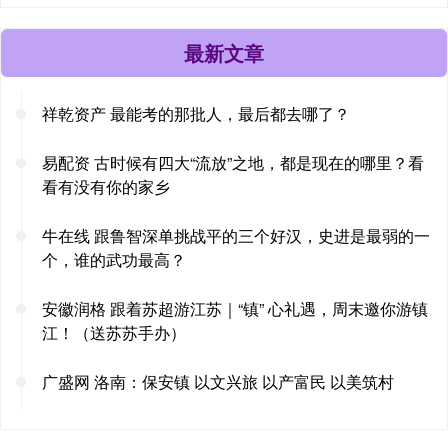
最新文章
祥乾资产 最能考的那批人，最后都去哪了？
易配资 古时候有四大“流放”之地，都是现在的哪里？看
看有没有你的家乡
牛在线 跟鲁智深单挑战平的三个好汉，史进是最弱的一
个，谁的武功最高？
安徽润格 跟着苏超游江苏｜“镇” 心礼遇，周末邀你游镇
江！（送苏苏手办）
广盛网 洛南：保安镇 以文兴旅 以产富民 以美筑村