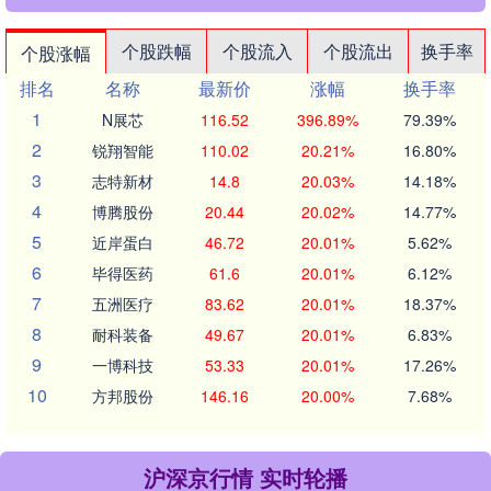
个股跌幅
个股流入
个股流出
换手率
个股涨幅
排名
名称
最新价
涨幅
换手率
1
N展芯
116.52
396.89%
79.39%
2
锐翔智能
110.02
20.21%
16.80%
3
志特新材
14.8
20.03%
14.18%
4
博腾股份
20.44
20.02%
14.77%
5
近岸蛋白
46.72
20.01%
5.62%
6
毕得医药
61.6
20.01%
6.12%
7
五洲医疗
83.62
20.01%
18.37%
8
耐科装备
49.67
20.01%
6.83%
9
一博科技
53.33
20.01%
17.26%
10
方邦股份
146.16
20.00%
7.68%
沪深京行情 实时轮播