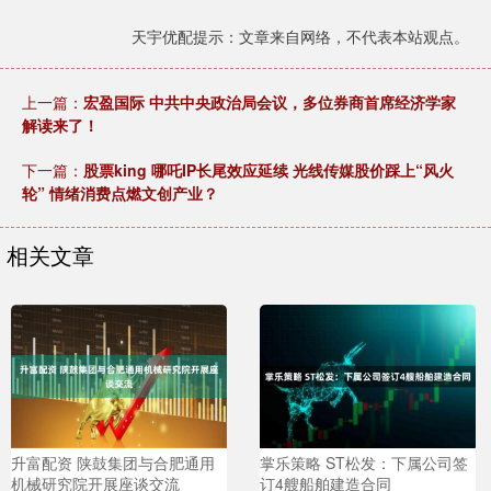
天宇优配提示：文章来自网络，不代表本站观点。
上一篇：
宏盈国际 中共中央政治局会议，多位券商首席经济学家
解读来了！
下一篇：
股票king 哪吒IP长尾效应延续 光线传媒股价踩上“风火
轮” 情绪消费点燃文创产业？
相关文章
升富配资 陕鼓集团与合肥通用
掌乐策略 ST松发：下属公司签
机械研究院开展座谈交流
订4艘船舶建造合同