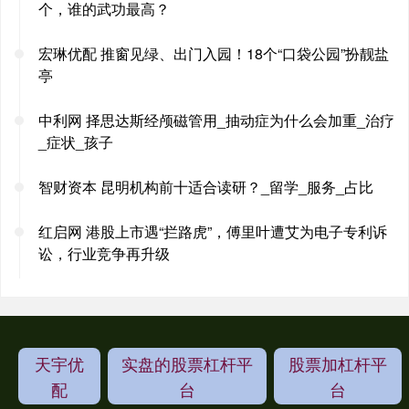
个，谁的武功最高？
宏琳优配 推窗见绿、出门入园！18个“口袋公园”扮靓盐
亭
中利网 择思达斯经颅磁管用_抽动症为什么会加重_治疗
_症状_孩子
智财资本 昆明机构前十适合读研？_留学_服务_占比
红启网 港股上市遇“拦路虎”，傅里叶遭艾为电子专利诉
讼，行业竞争再升级
天宇优
实盘的股票杠杆平
股票加杠杆平
配
台
台