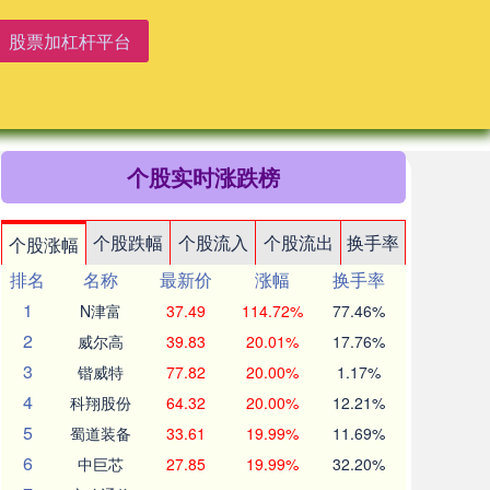
股票加杠杆平台
个股实时涨跌榜
个股跌幅
个股流入
个股流出
换手率
个股涨幅
排名
名称
最新价
涨幅
换手率
1
N津富
37.49
114.72%
77.46%
2
威尔高
39.83
20.01%
17.76%
3
锴威特
77.82
20.00%
1.17%
4
科翔股份
64.32
20.00%
12.21%
5
蜀道装备
33.61
19.99%
11.69%
6
中巨芯
27.85
19.99%
32.20%