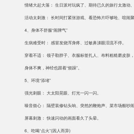
情绪大起大落： 生日派对玩疯了、期待已久的旅行太激动
活动太刺激： 长时间打紧张游戏、看恐怖片吓够呛、喧闹
4、身体不舒服“闹脾气”
生病难受时： 感冒发烧浑身疼、过敏鼻涕眼泪流不停。
穿着不适： 领子勒脖子、衣服标签扎人、布料粗糙磨皮肤
身体不爽，神经也跟着“烦躁”。
5、环境“添堵”
强光刺眼： 大太阳晃眼、灯光一闪一闪。
噪音烦心： 隔壁装修钻头响、突然的鞭炮声、菜市场般吵
屏幕刺激： 快速闪动的画面看久了头晕。
6、吃喝“点火”(因人而异)