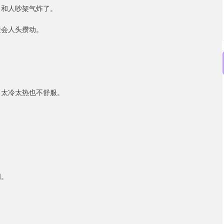
、和人吵架气炸了。
聚会人头攒动。
，太冷太热也不舒服。
闹。