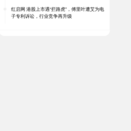
红启网 港股上市遇“拦路虎”，傅里叶遭艾为电
子专利诉讼，行业竞争再升级