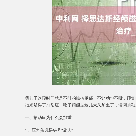
深证成指
14110.12
21.92
0.57%
-34.08
我儿子这段时间就是不时的抽搐腿部，不让动也不听，睡觉
结果是得了抽动症，吃了药但是这几天又加重了，请问抽动
一、抽动症为什么会加重
1、压力焦虑是头号“敌人”