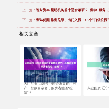
上一篇：
智财资本 昆明机构前十适合读研？_留学_服务_
下一篇：
宏琳优配 推窗见绿、出门入园！18个“口袋公园
相关文章
天臣配资 山东多地国企密集转让房
产：总数百余套，购房者能否“捡
兴业配资 辽宁
漏”？