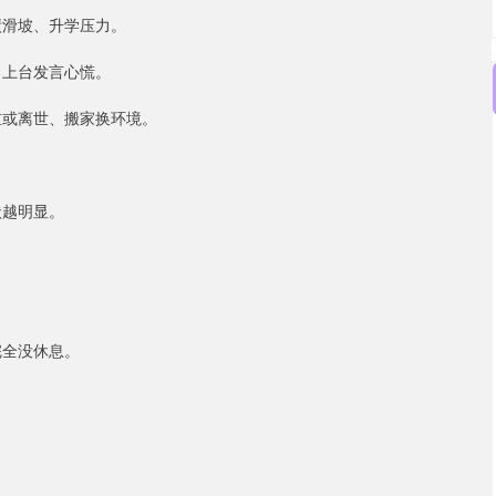
绩滑坡、升学压力。
、上台发言心慌。
重或离世、搬家换环境。
状越明显。
。
完全没休息。