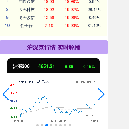
7
广哈通信
19.03
19.99%
5.84%
8
欣天科技
18.02
19.97%
28.44%
9
飞天诚信
12.56
19.96%
8.49%
10
任子行
7.16
19.93%
31.42%
沪深京行情 实时轮播
北证50
1122.88
创
3.42
0.30%