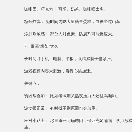
咖啡因、巧克力： 可乐、奶茶、咖啡喝太多。
糖分炸弹： 短时间内吃大量糖果蛋糕，血糖坐过山车。
添加剂敏感： 部分人对色素、防腐剂可能反应大。
7、屏幕“绑架”太久
长时间盯手机、电脑、平板，眼睛累脑子也紧张。
游戏视频内容太刺激，看得心跳加速。
关键点：
诱因常叠加： 比如考试期又熬夜压力大还猛喝咖啡。
波动很正常： 有时找不到原因也会加重。
应对小贴士： 尽量避开明确诱因，保证充足睡眠，学点放松
生。