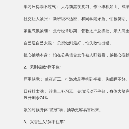
学习压得喘不过气： 大考前熬夜复习、作业堆积如山、成
社交让人紧张： 新班级不适应、和同学闹矛盾、怕被笑话
家里气氛紧绷： 父母经常吵架、管教太严总挨批、亲人病
自己逼自己太狠： 总想做到最好，怕失败怕出错。
担心抽动本身： 怕在公共场合发作被人盯着看，越担心症
2、累到极致“撑不住”
严重缺觉： 熬夜赶工、打游戏刷手机到半夜、失眠睡不好
日程排太满： 连着上补习班、参加活动不停歇，身体大脑
展开剩余74%
累的时候身体“警报”响，抽动更容易冒出来。
3、兴奋过头“刹不住车”