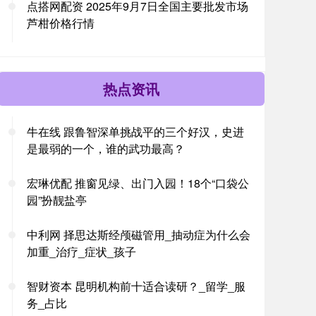
点搭网配资 2025年9月7日全国主要批发市场
芦柑价格行情
热点资讯
牛在线 跟鲁智深单挑战平的三个好汉，史进
是最弱的一个，谁的武功最高？
宏琳优配 推窗见绿、出门入园！18个“口袋公
园”扮靓盐亭
中利网 择思达斯经颅磁管用_抽动症为什么会
加重_治疗_症状_孩子
智财资本 昆明机构前十适合读研？_留学_服
务_占比