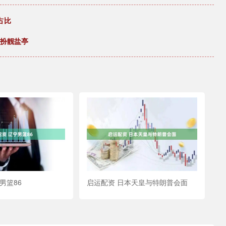
占比
”扮靓盐亭
男篮86
启运配资 日本天皇与特朗普会面