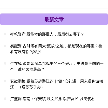
最新文章
祥乾资产 最能考的那批人，最后都去哪了？
易配资 古时候有四大“流放”之地，都是现在的哪里？看
看有没有你的家乡
牛在线 跟鲁智深单挑战平的三个好汉，史进是最弱的一
个，谁的武功最高？
安徽润格 跟着苏超游江苏｜“镇” 心礼遇，周末邀你游镇
江！（送苏苏手办）
广盛网 洛南：保安镇 以文兴旅 以产富民 以美筑村