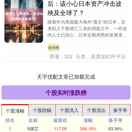
后：该小心日本资产冲击波
殃及全球了？
随着作为美国最大海外“债主”的日本，近
来陷入于股债汇三杀的局面之中，一些业
内人士已担心，日本近期局势的发展变化
可能使白宫降低借贷成本的计划复杂化，
同时加剧美日债....
财米网
查看：
202
分类：
股票加杠杆平台
天宇优配文章已加载完成
个股实时涨跌榜
个股跌幅
个股流入
个股流出
换手率
个股涨幅
排名
名称
最新价
涨幅
换手率
1
N展芯
117.05
399.15%
63.36%