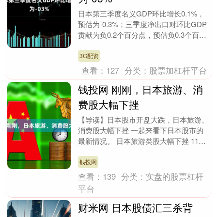
日本第三季度名义GDP环比增长0.1%，
预估为-0.3%；三季度净出口对环比GDP
贡献为负0.2个百分点，预估负0.3个百分
点。....
3G配资
查看：
127
分类：
股票加杠杆平台
钱投网 刚刚，日本旅游、消
费股大幅下挫
【导读】日本股市开盘大跌，日本旅游、
消费股大幅下挫 一起来看下日本股市的
最新情况。 日本旅游类股大幅下挫 11月
17日，日本股市开盘大跌，日经225指数
一度跌超....
钱投网
查看：
139
分类：
实盘的股票杠杆
平台
财米网 日本股债汇三杀背