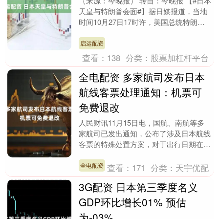
（来源：今晚报） 转自：今晚报 【#日本
天皇与特朗普会面#】据日媒报道，当地
时间10月27日17时许，美国总统特朗普
乘坐“空军一号”专机抵达日本东京，开启
为期三....
启运配资
查看：
138
分类：
股票加杠杆平台
全电配资 多家航司发布日本
航线客票处理通知：机票可
免费退改
人民财讯11月15日电，国航、南航等多
家航司已发出通知，公布了涉及日本航线
客票的特殊处置方案，对于出行日期在12
月31日之前且符合相关条件的客票，可予
以免费退改....
全电配资
查看：
171
分类：
天宇优配
3G配资 日本第三季度名义
GDP环比增长01% 预估
为-03%