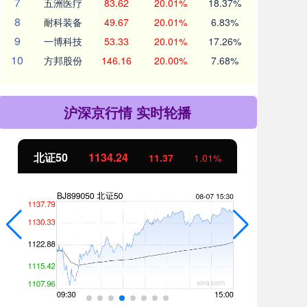
7
五洲医疗
83.62
20.01%
18.37%
8
耐科装备
49.67
20.01%
6.83%
9
一博科技
53.33
20.01%
17.26%
10
方邦股份
146.16
20.00%
7.68%
沪深京行情 实时轮播
北证50
1134.24
创
11.37
1.01%