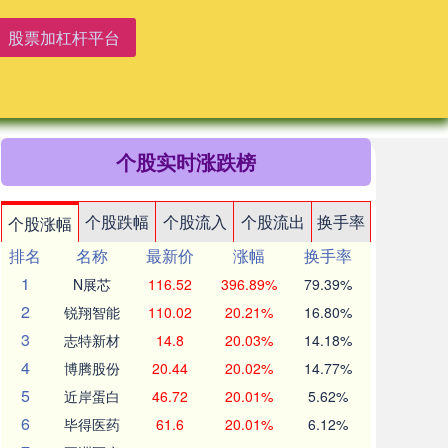
股票加杠杆平台
个股实时涨跌榜
个股跌幅
个股流入
个股流出
换手率
个股涨幅
排名
名称
最新价
涨幅
换手率
1
N展芯
116.52
396.89%
79.39%
2
锐翔智能
110.02
20.21%
16.80%
3
志特新材
14.8
20.03%
14.18%
4
博腾股份
20.44
20.02%
14.77%
5
近岸蛋白
46.72
20.01%
5.62%
6
毕得医药
61.6
20.01%
6.12%