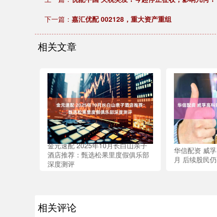
下一篇：
嘉汇优配 002128，重大资产重组
相关文章
金元速配 2025年10月长白山亲子
华信配资 威
酒店推荐：甄选松果里度假俱乐部
月 后续股民
深度测评
相关评论