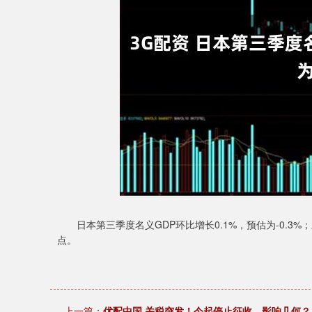
深证成指
14311.01
9.68
1.02%
200.89
1
日本第三季度名义GDP环比增长0.1%，预估为-0.3%；
点。
上一篇：
优配中国 关税突发！今起停止征收，影响几何？