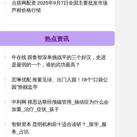
点搭网配资 2025年9月7日全国主要批发市场
芦柑价格行情
热点资讯
牛在线 跟鲁智深单挑战平的三个好汉，史进
是最弱的一个，谁的武功最高？
宏琳优配 推窗见绿、出门入园！18个“口袋公
园”扮靓盐亭
中利网 择思达斯经颅磁管用_抽动症为什么会
加重_治疗_症状_孩子
智财资本 昆明机构前十适合读研？_留学_服
务_占比