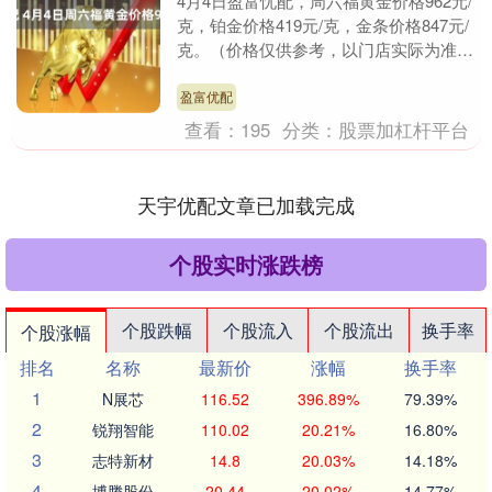
4月4日盈富忧配，周六福黄金价格962元/
克，铂金价格419元/克，金条价格847元/
克。（价格仅供参考，以门店实际为准）
同日上海黄金交易所现货黄金AU9999....
盈富优配
查看：
195
分类：
股票加杠杆平台
天宇优配文章已加载完成
个股实时涨跌榜
个股跌幅
个股流入
个股流出
换手率
个股涨幅
排名
名称
最新价
涨幅
换手率
1
N展芯
116.52
396.89%
79.39%
2
锐翔智能
110.02
20.21%
16.80%
3
志特新材
14.8
20.03%
14.18%
4
博腾股份
20.44
20.02%
14.77%