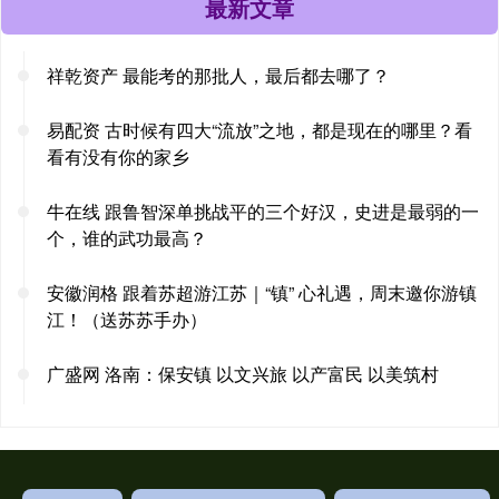
最新文章
祥乾资产 最能考的那批人，最后都去哪了？
易配资 古时候有四大“流放”之地，都是现在的哪里？看
看有没有你的家乡
牛在线 跟鲁智深单挑战平的三个好汉，史进是最弱的一
个，谁的武功最高？
安徽润格 跟着苏超游江苏｜“镇” 心礼遇，周末邀你游镇
江！（送苏苏手办）
广盛网 洛南：保安镇 以文兴旅 以产富民 以美筑村