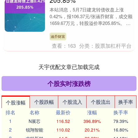
205.85%
本站消息，5月7日建龙转债收盘上涨
0.42%，报106.37元/张涵乔财富，成交额
1659.67万元，转股溢价率205.85%。 资
料显示，建龙转债信用级别为“....
涵乔财富
查看：
163
分类：
股票加杠杆平台
天宇优配文章已加载完成
个股实时涨跌榜
个股跌幅
个股流入
个股流出
换手率
个股涨幅
排名
名称
最新价
涨幅
换手率
1
N展芯
116.52
396.89%
79.39%
2
锐翔智能
110.02
20.21%
16.80%