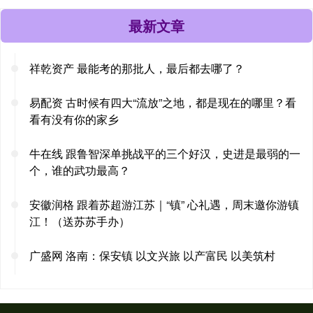
最新文章
祥乾资产 最能考的那批人，最后都去哪了？
易配资 古时候有四大“流放”之地，都是现在的哪里？看
看有没有你的家乡
牛在线 跟鲁智深单挑战平的三个好汉，史进是最弱的一
个，谁的武功最高？
安徽润格 跟着苏超游江苏｜“镇” 心礼遇，周末邀你游镇
江！（送苏苏手办）
广盛网 洛南：保安镇 以文兴旅 以产富民 以美筑村