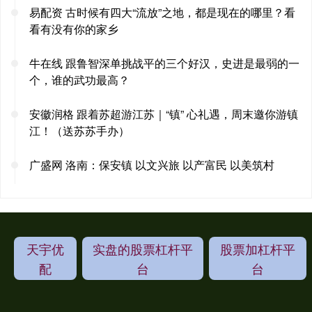
易配资 古时候有四大“流放”之地，都是现在的哪里？看
看有没有你的家乡
牛在线 跟鲁智深单挑战平的三个好汉，史进是最弱的一
个，谁的武功最高？
安徽润格 跟着苏超游江苏｜“镇” 心礼遇，周末邀你游镇
江！（送苏苏手办）
广盛网 洛南：保安镇 以文兴旅 以产富民 以美筑村
天宇优
实盘的股票杠杆平
股票加杠杆平
配
台
台