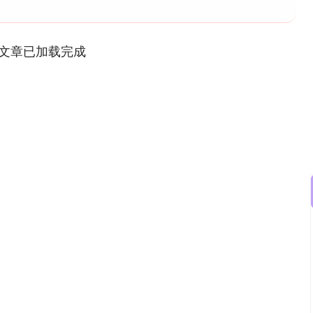
文章已加载完成
深证成指
14311.01
02%
200.89
1.42%