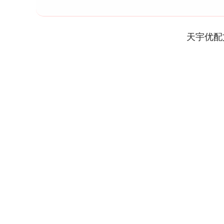
天宇优配
上证指数
3940.04
4.40
2.13%
39.68
1.